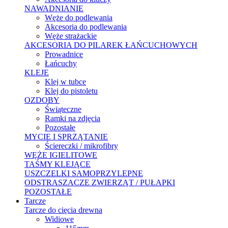
NAWADNIANIE
Węże do podlewania
Akcesoria do podlewania
Węże strażackie
AKCESORIA DO PILAREK ŁAŃCUCHOWYCH
Prowadnice
Łańcuchy
KLEJE
Klej w tubce
Klej do pistoletu
OZDOBY
Świąteczne
Ramki na zdjęcia
Pozostałe
MYCIE I SPRZĄTANIE
Ściereczki / mikrofibry
WĘŻE IGIELITOWE
TAŚMY KLEJĄCE
USZCZELKI SAMOPRZYLEPNE
ODSTRASZACZE ZWIERZĄT / PUŁAPKI
POZOSTAŁE
Tarcze
Tarcze do cięcia drewna
Widiowe