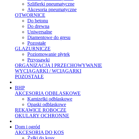
Szlifierki pneumatyczne
Akcesoria pneumatyczne
OTWORNICE
Do betonu
Do drewna
Uniwersalne
Diamentowe do gresu
Pozostałe
GLAZURNICZE
Poziomowanie płytek
Przyssawki
ORGANIZACJA I PRZECHOWYWANIE
WYCIĄGARKI / WCIĄGARKI
POZOSTAŁE
BHP
AKCESORIA ODBLASKOWE
Kamizelki odblaskowe
Opaski odblaskowe
RĘKAWICE ROBOCZE
OKULARY OCHRONNE
Dom i ogród
AKCESORIA DO KOS
Żyłki do kosy