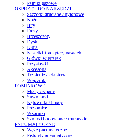
Palniki gazowe
OSPRZĘT DO NARZĘDZI
Szczotki druciane / nylonowe
Noże
Bity
Frezy
Brzeszczoty
Dyski
Dłuta
Nasadki + adaptery nasadek
Główki wiertarek
Przystawki
Akcesoria
Trzpienie / adaptery
Włączniki
POMIAROWE
Miary zwijane
Suwmiarki
Kątowniki / liniały
Poziomice
Wzorniki
Sznurki budowlane / murarskie
PNEUMATYCZNE
Węże pneumatyczne
Pistolety pneumatyczne