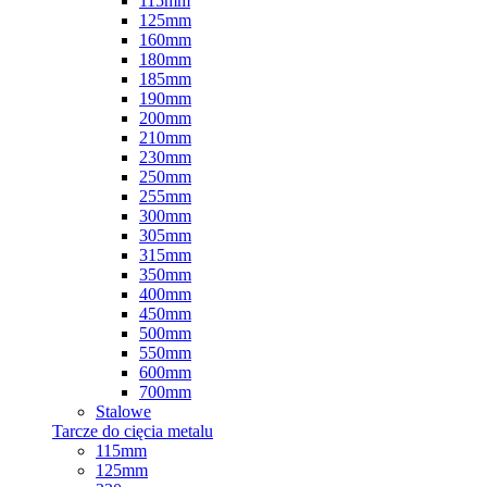
115mm
125mm
160mm
180mm
185mm
190mm
200mm
210mm
230mm
250mm
255mm
300mm
305mm
315mm
350mm
400mm
450mm
500mm
550mm
600mm
700mm
Stalowe
Tarcze do cięcia metalu
115mm
125mm