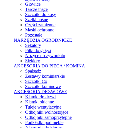
Głowice
Tarcze tnące
Szczotki do kosy
Szelki nośne
Części zamienne
Maski ochronne
Pozostałe
NARZĘDZIA OGRODNICZE
Sekatory
Piłki do gałęzi
Nożyce do żywopłotu
Siekiery
AKCESORIA DO PIECA / KOMINA
Spalsadz
Zestawy kominiarskie
Szczotki Co
Szczotki kominowe
AKCESORIA DRZWIOWE
Klamki do drzwi
Klamki okienne
Tuleje wentylacyjne
Odbojniki wolnostojące
Odbojniki samoprzylepne
Podkładki pod meble
Akcesoria do kluczy