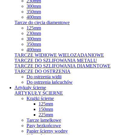
230mm
300mm
350mm
400mm
Tarcze do cięcia diamentowe
125mm
230mm
300mm
350mm
400mm
TARCZE WIDIOWE WIELOZADANIOWE
TARCZE DO SZLIFOWANIA METALU
TARCZE DO SZLIFOWANIA DIAMENTOWE
TARCZE DO OSTRZENIA
Do ostrzenia widii
Do ostrzenia łańcuchów
Artykuły ścierne
ARTYKUŁY ŚCIERNE
Krążki ścierne
125mm
150mm
225mm
Tarcze lamelkowe
Pasy bezkońcowe
Papier ścierny wodny