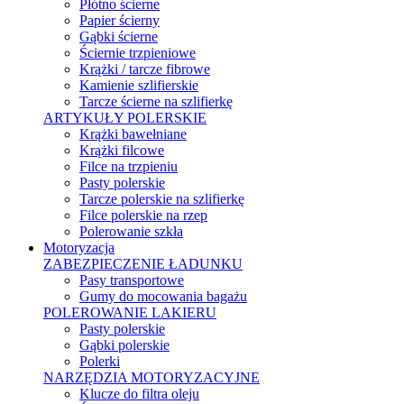
Płótno ścierne
Papier ścierny
Gąbki ścierne
Ściernie trzpieniowe
Krążki / tarcze fibrowe
Kamienie szlifierskie
Tarcze ścierne na szlifierkę
ARTYKUŁY POLERSKIE
Krążki bawełniane
Krążki filcowe
Filce na trzpieniu
Pasty polerskie
Tarcze polerskie na szlifierkę
Filce polerskie na rzep
Polerowanie szkła
Motoryzacja
ZABEZPIECZENIE ŁADUNKU
Pasy transportowe
Gumy do mocowania bagażu
POLEROWANIE LAKIERU
Pasty polerskie
Gąbki polerskie
Polerki
NARZĘDZIA MOTORYZACYJNE
Klucze do filtra oleju