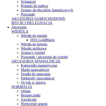
Ściągacze
Pompki do paliwa
Zestaw do tłoczków hamulcowych
Pozostałe
AKCESORIA SAMOCHODOWE
MYCIE I PIELĘGNACJA
Akcesoria
WIERTŁA
Wiertła do metalu
HSS GoldBlack
Wiertła do betonu
Wiertła stożkowe
Zestawy wierteł
Pozostałe / akcesoria do wierteł
AKCESORIA SPAWALNICZE
Kątowniki magnetyczne
Maski spawalnicze
Środki do spawania
Elektrody spawalnicze
Ocynk w sprayu
NORMALIA
Oringi
Bezpieczniki
Zawleczki
Pierścienie segera