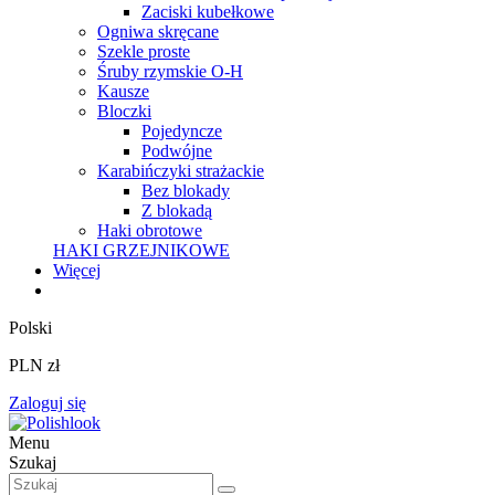
Zaciski kubełkowe
Ogniwa skręcane
Szekle proste
Śruby rzymskie O-H
Kausze
Bloczki
Pojedyncze
Podwójne
Karabińczyki strażackie
Bez blokady
Z blokadą
Haki obrotowe
HAKI GRZEJNIKOWE
Więcej
Polski
PLN zł
Zaloguj się
Menu
Szukaj