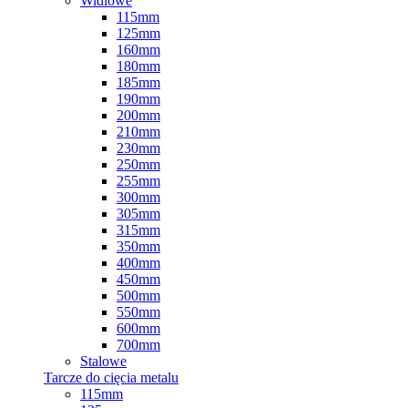
Widiowe
115mm
125mm
160mm
180mm
185mm
190mm
200mm
210mm
230mm
250mm
255mm
300mm
305mm
315mm
350mm
400mm
450mm
500mm
550mm
600mm
700mm
Stalowe
Tarcze do cięcia metalu
115mm