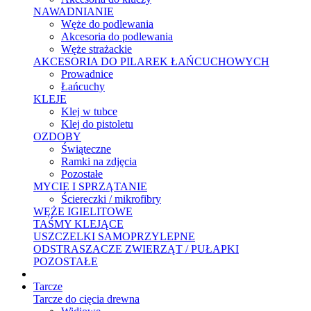
NAWADNIANIE
Węże do podlewania
Akcesoria do podlewania
Węże strażackie
AKCESORIA DO PILAREK ŁAŃCUCHOWYCH
Prowadnice
Łańcuchy
KLEJE
Klej w tubce
Klej do pistoletu
OZDOBY
Świąteczne
Ramki na zdjęcia
Pozostałe
MYCIE I SPRZĄTANIE
Ściereczki / mikrofibry
WĘŻE IGIELITOWE
TAŚMY KLEJĄCE
USZCZELKI SAMOPRZYLEPNE
ODSTRASZACZE ZWIERZĄT / PUŁAPKI
POZOSTAŁE
Tarcze
Tarcze do cięcia drewna