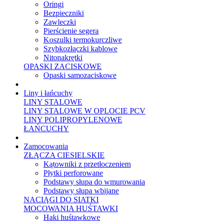
Oringi
Bezpieczniki
Zawleczki
Pierścienie segera
Koszulki termokurczliwe
Szybkozłączki kablowe
Nitonakrętki
OPASKI ZACISKOWE
Opaski samozaciskowe
Liny i łańcuchy
LINY STALOWE
LINY STALOWE W OPLOCIE PCV
LINY POLIPROPYLENOWE
ŁAŃCUCHY
Zamocowania
ZŁĄCZA CIESIELSKIE
Kątowniki z przetłoczeniem
Płytki perforowane
Podstawy słupa do wmurowania
Podstawy słupa wbijane
NACIĄGI DO SIATKI
MOCOWANIA HUŚTAWKI
Haki huśtawkowe