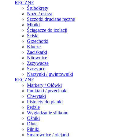
RĘCZNE
Śrubokręty
Noże / ostrza
Szczotki druciane ręczne
Młotki
Ściągacze do izolacji
Ściski
Grzechotki
Klucze
Zaciskarki
Nitownice
Zszywacze
Szczypce
Narzynki / gwintowniki
RĘCZNE
Markery / Ołówki
Punktaki / przecinaki
Chwytaki
Pistolety do pianki
Pędzle
Wygładzanie silikonu
Ośniki
Dłuta
Pilniki
Smarownice / olejarki