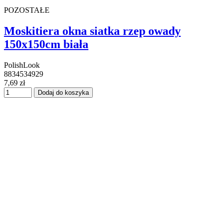
POZOSTAŁE
Moskitiera okna siatka rzep owady
150x150cm biała
PolishLook
8834534929
7,69 zł
Dodaj do koszyka