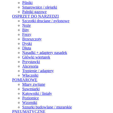
Pilniki
Smarownice / olejarki
Palniki gazowe
OSPRZĘT DO NARZĘDZI
Szczotki druciane / nylonowe
Noże
Bity
Frezy
Brzeszczoty
Dyski
Dłuta
Nasadki + adaptery nasadek
Główki wiertarek
Przystawki
Akcesoria
Trzpienie / adaptery
Włączniki
POMIAROWE
Miary zwijane
Suwmiarki
Kątowniki / liniały
Poziomice
Wzorniki
Sznurki budowlane / murarskie
PNEUMATYCZNE