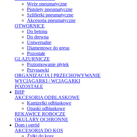
Węże pneumatyczne
Pistolety pneumatyczne
Szlifierki pneumatyczne
Akcesoria pneumatyczne
OTWORNICE
Do betonu
Do drewna
Uniwersalne
Diamentowe do gresu
Pozostałe
GLAZURNICZE
Poziomowanie płytek
Przyssawki
ORGANIZACJA I PRZECHOWYWANIE
WYCIĄGARKI / WCIĄGARKI
POZOSTAŁE
BHP
AKCESORIA ODBLASKOWE
Kamizelki odblaskowe
Opaski odblaskowe
RĘKAWICE ROBOCZE
OKULARY OCHRONNE
Dom i ogród
AKCESORIA DO KOS
Żyłki do kosy