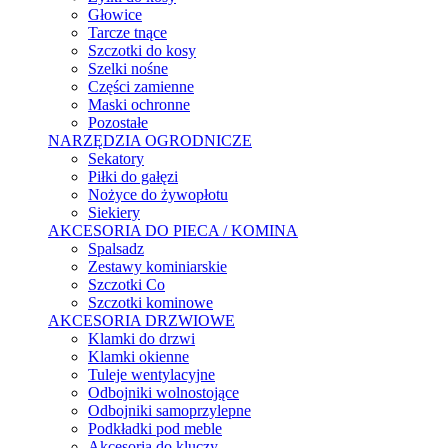
Głowice
Tarcze tnące
Szczotki do kosy
Szelki nośne
Części zamienne
Maski ochronne
Pozostałe
NARZĘDZIA OGRODNICZE
Sekatory
Piłki do gałęzi
Nożyce do żywopłotu
Siekiery
AKCESORIA DO PIECA / KOMINA
Spalsadz
Zestawy kominiarskie
Szczotki Co
Szczotki kominowe
AKCESORIA DRZWIOWE
Klamki do drzwi
Klamki okienne
Tuleje wentylacyjne
Odbojniki wolnostojące
Odbojniki samoprzylepne
Podkładki pod meble
Akcesoria do kluczy