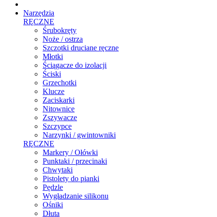
Narzędzia
RĘCZNE
Śrubokręty
Noże / ostrza
Szczotki druciane ręczne
Młotki
Ściągacze do izolacji
Ściski
Grzechotki
Klucze
Zaciskarki
Nitownice
Zszywacze
Szczypce
Narzynki / gwintowniki
RĘCZNE
Markery / Ołówki
Punktaki / przecinaki
Chwytaki
Pistolety do pianki
Pędzle
Wygładzanie silikonu
Ośniki
Dłuta