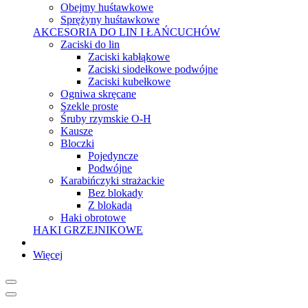
Obejmy huśtawkowe
Sprężyny huśtawkowe
AKCESORIA DO LIN I ŁAŃCUCHÓW
Zaciski do lin
Zaciski kabłąkowe
Zaciski siodełkowe podwójne
Zaciski kubełkowe
Ogniwa skręcane
Szekle proste
Śruby rzymskie O-H
Kausze
Bloczki
Pojedyncze
Podwójne
Karabińczyki strażackie
Bez blokady
Z blokadą
Haki obrotowe
HAKI GRZEJNIKOWE
Więcej