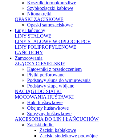
Koszulki termokurczliwe
Szybkozłączki kablowe
Nitonakrętki
OPASKI ZACISKOWE
Opaski samozaciskowe
Liny i łańcuchy
LINY STALOWE
LINY STALOWE W OPLOCIE PCV
LINY POLIPROPYLENOWE
ŁAŃCUCHY
Zamocowania
ZŁĄCZA CIESIELSKIE
Kątowniki z przetłoczeniem
Płytki perforowane
Podstawy słupa do wmurowania
Podstawy słupa wbijane
NACIĄGI DO SIATKI
MOCOWANIA HUŚTAWKI
Haki huśtawkowe
Obejmy huśtawkowe
Sprężyny huśtawkowe
AKCESORIA DO LIN I ŁAŃCUCHÓW
Zaciski do lin
Zaciski kabłąkowe
Zaciski siodełkowe podwójne