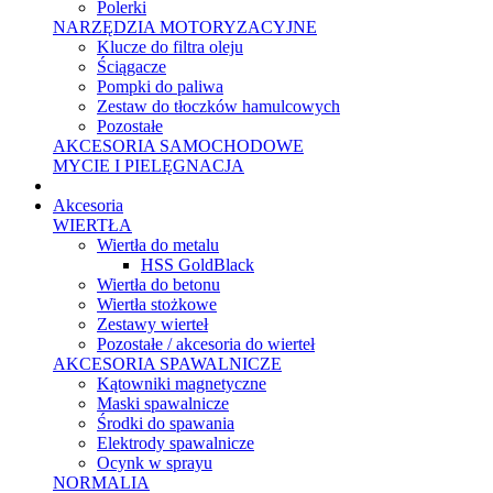
Polerki
NARZĘDZIA MOTORYZACYJNE
Klucze do filtra oleju
Ściągacze
Pompki do paliwa
Zestaw do tłoczków hamulcowych
Pozostałe
AKCESORIA SAMOCHODOWE
MYCIE I PIELĘGNACJA
Akcesoria
WIERTŁA
Wiertła do metalu
HSS GoldBlack
Wiertła do betonu
Wiertła stożkowe
Zestawy wierteł
Pozostałe / akcesoria do wierteł
AKCESORIA SPAWALNICZE
Kątowniki magnetyczne
Maski spawalnicze
Środki do spawania
Elektrody spawalnicze
Ocynk w sprayu
NORMALIA