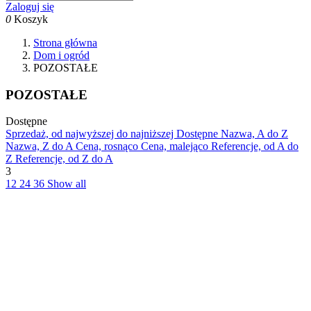
Zaloguj się
0
Koszyk
Strona główna
Dom i ogród
POZOSTAŁE
POZOSTAŁE
Dostępne
Sprzedaż, od najwyższej do najniższej
Dostępne
Nazwa, A do Z
Nazwa, Z do A
Cena, rosnąco
Cena, malejąco
Referencje, od A do
Z
Referencje, od Z do A
3
12
24
36
Show all