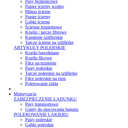
Pasy bezkońcowe
Papier ścierny wodny
Płótno ścierne
Papier ścierny
Gąbki ścierne
Ściernie trzpieniowe
Krążki / tarcze fibrowe
Kamienie szlifierskie
Tarcze ścierne na szlifierkę
ARTYKUŁY POLERSKIE
Krążki bawełniane
Krążki filcowe
Filce na trzpieniu
Pasty polerskie
Tarcze polerskie na szlifierkę
Filce polerskie na rzep
Polerowanie szkła
Motoryzacja
ZABEZPIECZENIE ŁADUNKU
Pasy transportowe
Gumy do mocowania bagażu
POLEROWANIE LAKIERU
Pasty polerskie
Gąbki polerskie