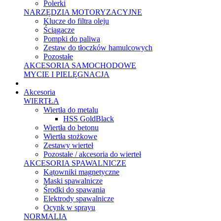
Polerki
NARZĘDZIA MOTORYZACYJNE
Klucze do filtra oleju
Ściągacze
Pompki do paliwa
Zestaw do tłoczków hamulcowych
Pozostałe
AKCESORIA SAMOCHODOWE
MYCIE I PIELĘGNACJA
Akcesoria
WIERTŁA
Wiertła do metalu
HSS GoldBlack
Wiertła do betonu
Wiertła stożkowe
Zestawy wierteł
Pozostałe / akcesoria do wierteł
AKCESORIA SPAWALNICZE
Kątowniki magnetyczne
Maski spawalnicze
Środki do spawania
Elektrody spawalnicze
Ocynk w sprayu
NORMALIA