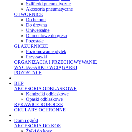
Szlifierki pneumatyczne
Akcesoria pneumatyczne
OTWORNICE
Do betonu
Do drewna
Uniwersalne
Diamentowe do gresu
Pozostałe
GLAZURNICZE
Poziomowanie płytek
Przyssawki
ORGANIZACJA I PRZECHOWYWANIE
WYCIĄGARKI / WCIĄGARKI
POZOSTAŁE
BHP
AKCESORIA ODBLASKOWE
Kamizelki odblaskowe
Opaski odblaskowe
RĘKAWICE ROBOCZE
OKULARY OCHRONNE
Dom i ogród
AKCESORIA DO KOS
Żyłki do kosy