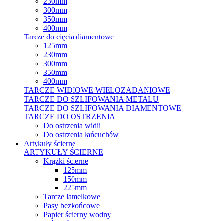
230mm
300mm
350mm
400mm
Tarcze do cięcia diamentowe
125mm
230mm
300mm
350mm
400mm
TARCZE WIDIOWE WIELOZADANIOWE
TARCZE DO SZLIFOWANIA METALU
TARCZE DO SZLIFOWANIA DIAMENTOWE
TARCZE DO OSTRZENIA
Do ostrzenia widii
Do ostrzenia łańcuchów
Artykuły ścierne
ARTYKUŁY ŚCIERNE
Krążki ścierne
125mm
150mm
225mm
Tarcze lamelkowe
Pasy bezkońcowe
Papier ścierny wodny