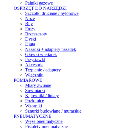
Palniki gazowe
OSPRZĘT DO NARZĘDZI
Szczotki druciane / nylonowe
Noże
Bity
Frezy
Brzeszczoty
Dyski
Dłuta
Nasadki + adaptery nasadek
Główki wiertarek
Przystawki
Akcesoria
Trzpienie / adaptery
Włączniki
POMIAROWE
Miary zwijane
Suwmiarki
Kątowniki / liniały
Poziomice
Wzorniki
Sznurki budowlane / murarskie
PNEUMATYCZNE
Węże pneumatyczne
Pistolety pneumatyczne