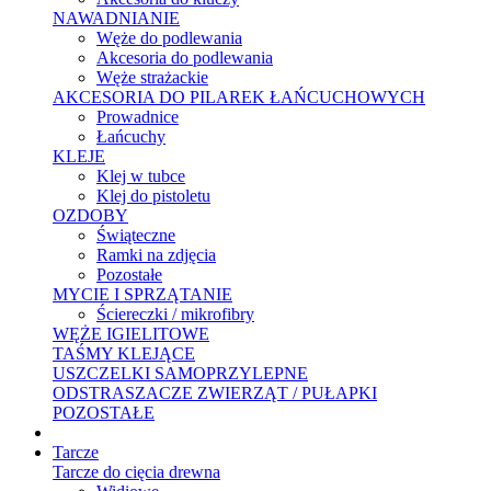
NAWADNIANIE
Węże do podlewania
Akcesoria do podlewania
Węże strażackie
AKCESORIA DO PILAREK ŁAŃCUCHOWYCH
Prowadnice
Łańcuchy
KLEJE
Klej w tubce
Klej do pistoletu
OZDOBY
Świąteczne
Ramki na zdjęcia
Pozostałe
MYCIE I SPRZĄTANIE
Ściereczki / mikrofibry
WĘŻE IGIELITOWE
TAŚMY KLEJĄCE
USZCZELKI SAMOPRZYLEPNE
ODSTRASZACZE ZWIERZĄT / PUŁAPKI
POZOSTAŁE
Tarcze
Tarcze do cięcia drewna