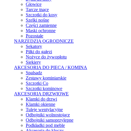
Głowice
Tarcze tnące
Szczotki do kosy
Szelki nośne
Części zamienne
Maski ochronne
Pozostałe
NARZĘDZIA OGRODNICZE
Sekatory
Piłki do gałęzi
Nożyce do żywopłotu
Siekiery
AKCESORIA DO PIECA / KOMINA
Spalsadz
Zestawy kominiarskie
Szczotki Co
Szczotki kominowe
AKCESORIA DRZWIOWE
Klamki do drzwi
Klamki okienne
Tuleje wentylacyjne
Odbojniki wolnostojące
Odbojniki samoprzylepne
Podkładki pod meble
Akcesoria do kluczy