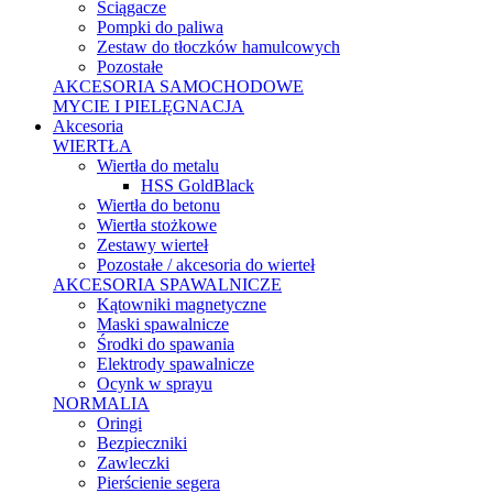
Ściągacze
Pompki do paliwa
Zestaw do tłoczków hamulcowych
Pozostałe
AKCESORIA SAMOCHODOWE
MYCIE I PIELĘGNACJA
Akcesoria
WIERTŁA
Wiertła do metalu
HSS GoldBlack
Wiertła do betonu
Wiertła stożkowe
Zestawy wierteł
Pozostałe / akcesoria do wierteł
AKCESORIA SPAWALNICZE
Kątowniki magnetyczne
Maski spawalnicze
Środki do spawania
Elektrody spawalnicze
Ocynk w sprayu
NORMALIA
Oringi
Bezpieczniki
Zawleczki
Pierścienie segera