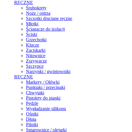
RĘCZNE
Śrubokręty
Noże / ostrza
Szczotki druciane ręczne
Młotki
Ściągacze do izolacji
Ściski
Grzechotki
Klucze
Zaciskarki
Nitownice
Zszywacze
Szczypce
Narzynki / gwintowniki
RĘCZNE
Markery / Ołówki
Punktaki / przecinaki
Chwytaki
Pistolety do pianki
Pędzle
Wygładzanie silikonu
Ośniki
Dłuta
Pilniki
Smarownice / olejarki