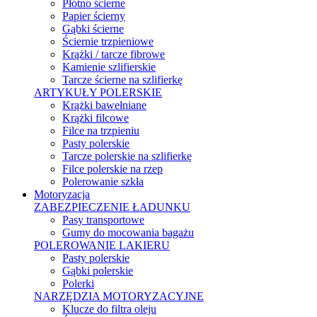
Płótno ścierne
Papier ścierny
Gąbki ścierne
Ściernie trzpieniowe
Krążki / tarcze fibrowe
Kamienie szlifierskie
Tarcze ścierne na szlifierkę
ARTYKUŁY POLERSKIE
Krążki bawełniane
Krążki filcowe
Filce na trzpieniu
Pasty polerskie
Tarcze polerskie na szlifierkę
Filce polerskie na rzep
Polerowanie szkła
Motoryzacja
ZABEZPIECZENIE ŁADUNKU
Pasy transportowe
Gumy do mocowania bagażu
POLEROWANIE LAKIERU
Pasty polerskie
Gąbki polerskie
Polerki
NARZĘDZIA MOTORYZACYJNE
Klucze do filtra oleju