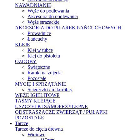
NAWADNIANIE
Węże do podlewania
Akcesoria do podlewania
Węże strażackie
AKCESORIA DO PILAREK ŁAŃCUCHOWYCH
Prowadnice
Łańcuchy
KLEJE
Klej w tubce
Klej do pistoletu
OZDOBY
Świąteczne
Ramki na zdjęcia
Pozostałe
MYCIE I SPRZĄTANIE
Ściereczki / mikrofibry
WĘŻE IGIELITOWE
TAŚMY KLEJĄCE
USZCZELKI SAMOPRZYLEPNE
ODSTRASZACZE ZWIERZĄT / PUŁAPKI
POZOSTAŁE
Tarcze
Tarcze do cięcia drewna
Widiowe