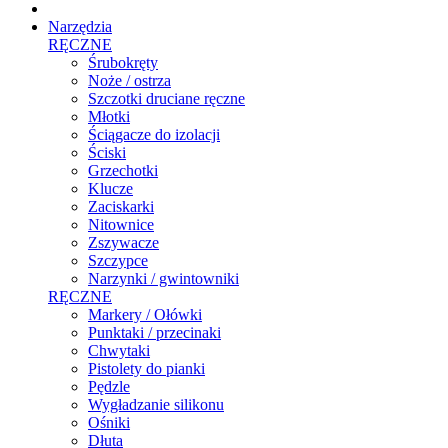
Narzędzia
RĘCZNE
Śrubokręty
Noże / ostrza
Szczotki druciane ręczne
Młotki
Ściągacze do izolacji
Ściski
Grzechotki
Klucze
Zaciskarki
Nitownice
Zszywacze
Szczypce
Narzynki / gwintowniki
RĘCZNE
Markery / Ołówki
Punktaki / przecinaki
Chwytaki
Pistolety do pianki
Pędzle
Wygładzanie silikonu
Ośniki
Dłuta