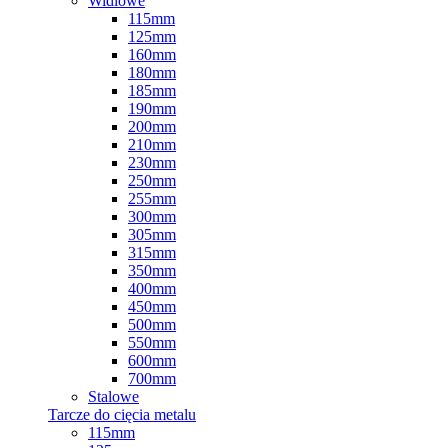
Widiowe
115mm
125mm
160mm
180mm
185mm
190mm
200mm
210mm
230mm
250mm
255mm
300mm
305mm
315mm
350mm
400mm
450mm
500mm
550mm
600mm
700mm
Stalowe
Tarcze do cięcia metalu
115mm