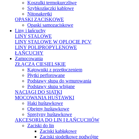
Koszulki termokurczliwe
Szybkozłączki kablowe
Nitonakrętki
OPASKI ZACISKOWE
Opaski samozaciskowe
Liny i łańcuchy
LINY STALOWE
LINY STALOWE W OPLOCIE PCV
LINY POLIPROPYLENOWE
ŁAŃCUCHY
Zamocowania
ZŁĄCZA CIESIELSKIE
Kątowniki z przetłoczeniem
Płytki perforowane
Podstawy słupa do wmurowania
Podstawy słupa wbijane
NACIĄGI DO SIATKI
MOCOWANIA HUŚTAWKI
Haki huśtawkowe
Obejmy huśtawkowe
Sprężyny huśtawkowe
AKCESORIA DO LIN I ŁAŃCUCHÓW
Zaciski do lin
Zaciski kabłąkowe
Zaciski siodełkowe podwójne