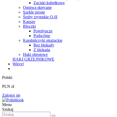
Zaciski kubełkowe
Ogniwa skręcane
Szekle proste
Śruby rzymskie O-H
Kausze
Bloczki
Pojedyncze
Podwójne
Karabińczyki strażackie
Bez blokady
Z blokadą
Haki obrotowe
HAKI GRZEJNIKOWE
Więcej
Polski
PLN zł
Zaloguj się
Menu
Szukaj