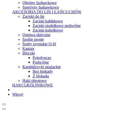
Obejmy huśtawkowe
Sprężyny huśtawkowe
AKCESORIA DO LIN I ŁAŃCUCHÓW
Zaciski do lin
Zaciski kabłąkowe
Zaciski siodełkowe podwójne
Zaciski kubełkowe
Ogniwa skręcane
Szekle proste
Śruby rzymskie O-H
Kausze
Bloczki
Pojedyncze
Podwójne
Karabińczyki strażackie
Bez blokady
Z blokadą
Haki obrotowe
HAKI GRZEJNIKOWE
Więcej