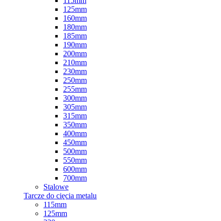
115mm
125mm
160mm
180mm
185mm
190mm
200mm
210mm
230mm
250mm
255mm
300mm
305mm
315mm
350mm
400mm
450mm
500mm
550mm
600mm
700mm
Stalowe
Tarcze do cięcia metalu
115mm
125mm