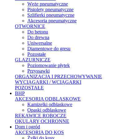
Węże pneumatyczne
Pistolety pneumatyczne
Szlifierki pneumatyczne
Akcesoria pneumatyczne
OTWORNICE
Do betonu
Do drewna
Uniwersalne
Diamentowe do gresu
Pozostałe
GLAZURNICZE
Poziomowanie płytek
Przyssawki
ORGANIZACJA I PRZECHOWYWANIE
WYCIĄGARKI / WCIĄGARKI
POZOSTAŁE
BHP
AKCESORIA ODBLASKOWE
Kamizelki odblaskowe
Opaski odblaskowe
RĘKAWICE ROBOCZE
OKULARY OCHRONNE
Dom i ogród
AKCESORIA DO KOS
Żyłki do kosy