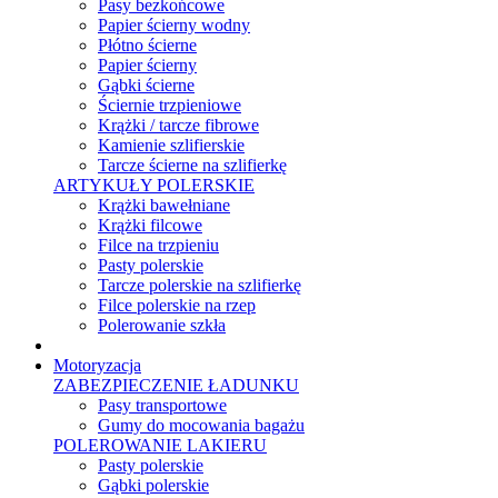
Pasy bezkońcowe
Papier ścierny wodny
Płótno ścierne
Papier ścierny
Gąbki ścierne
Ściernie trzpieniowe
Krążki / tarcze fibrowe
Kamienie szlifierskie
Tarcze ścierne na szlifierkę
ARTYKUŁY POLERSKIE
Krążki bawełniane
Krążki filcowe
Filce na trzpieniu
Pasty polerskie
Tarcze polerskie na szlifierkę
Filce polerskie na rzep
Polerowanie szkła
Motoryzacja
ZABEZPIECZENIE ŁADUNKU
Pasy transportowe
Gumy do mocowania bagażu
POLEROWANIE LAKIERU
Pasty polerskie
Gąbki polerskie