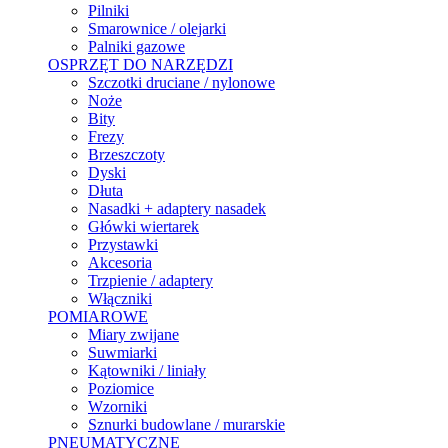
Pilniki
Smarownice / olejarki
Palniki gazowe
OSPRZĘT DO NARZĘDZI
Szczotki druciane / nylonowe
Noże
Bity
Frezy
Brzeszczoty
Dyski
Dłuta
Nasadki + adaptery nasadek
Główki wiertarek
Przystawki
Akcesoria
Trzpienie / adaptery
Włączniki
POMIAROWE
Miary zwijane
Suwmiarki
Kątowniki / liniały
Poziomice
Wzorniki
Sznurki budowlane / murarskie
PNEUMATYCZNE