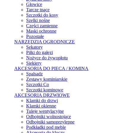
Głowice
Tarcze tnące
Szczotki do kosy
Szelki nośne
Części zamienne
Maski ochronne
Pozostałe
NARZĘDZIA OGRODNICZE
Sekatory
Piłki do gałęzi
Nożyce do żywopłotu
Siekiery
AKCESORIA DO PIECA / KOMINA
Spalsadz
Zestawy kominiarskie
Szczotki Co
Szczotki kominowe
AKCESORIA DRZWIOWE
Klamki do drzwi
Klamki okienne
Tuleje wentylacyjne
Odbojniki wolnostojące
Odbojniki samoprzylepne
Podkładki pod meble
Akcesoria do kluczy