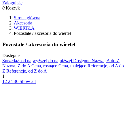
Zaloguj się
0
Koszyk
Strona główna
Akcesoria
WIERTŁA
Pozostałe / akcesoria do wierteł
Pozostałe / akcesoria do wierteł
Dostępne
Sprzedaż, od najwyższej do najniższej
Dostępne
Nazwa, A do Z
Nazwa, Z do A
Cena, rosnąco
Cena, malejąco
Referencje, od A do
Z
Referencje, od Z do A
1
12
24
36
Show all