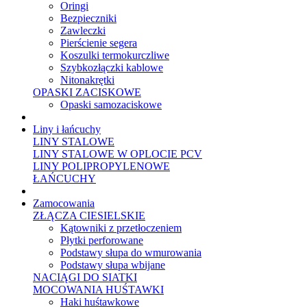
Oringi
Bezpieczniki
Zawleczki
Pierścienie segera
Koszulki termokurczliwe
Szybkozłączki kablowe
Nitonakrętki
OPASKI ZACISKOWE
Opaski samozaciskowe
Liny i łańcuchy
LINY STALOWE
LINY STALOWE W OPLOCIE PCV
LINY POLIPROPYLENOWE
ŁAŃCUCHY
Zamocowania
ZŁĄCZA CIESIELSKIE
Kątowniki z przetłoczeniem
Płytki perforowane
Podstawy słupa do wmurowania
Podstawy słupa wbijane
NACIĄGI DO SIATKI
MOCOWANIA HUŚTAWKI
Haki huśtawkowe